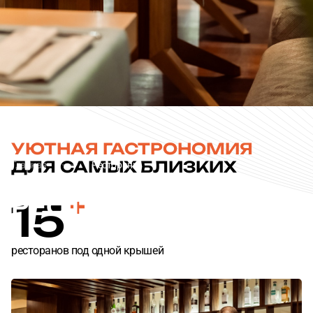
Согласен с
Согласен с
политикой конфиденциальности
политикой конфиденциальности
ОТПРАВИТЬ
ОТПРАВИТЬ
УЮТНАЯ ГАСТРОНОМИЯ
ДЛЯ САМЫХ БЛИЗКИХ
Главная
Рестораны
РЕСТОРАНЫ
ЦМТ
15
ресторанов под одной крышей