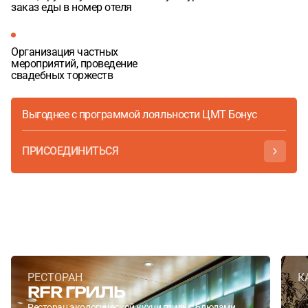
заказ еды в номер отеля
Организация частных
мероприятий, проведение
свадебных торжеств
Выгоднее с программой лояльности ЦМТ Бонус
ПРИСОЕДИНИТЬСЯ
РЕСТОРАН
К
RFR ГРИЛЬ
Ресторан экологической кухни гриль с блюдами