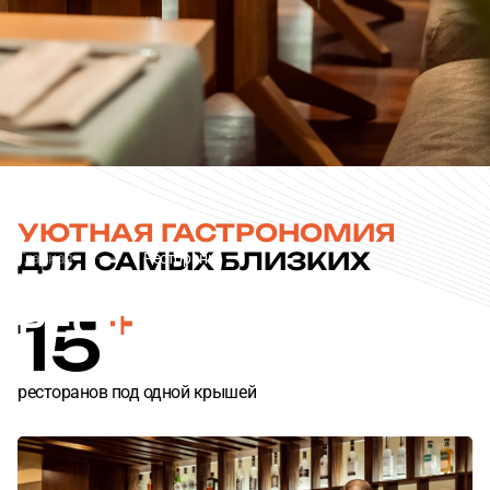
Согласен с
Согласен с
политикой конфиденциальности
политикой конфиденциальности
ОТПРАВИТЬ
ОТПРАВИТЬ
УЮТНАЯ ГАСТРОНОМИЯ
ДЛЯ САМЫХ БЛИЗКИХ
Главная
Рестораны
РЕСТОРАНЫ
ЦМТ
15
ресторанов под одной крышей