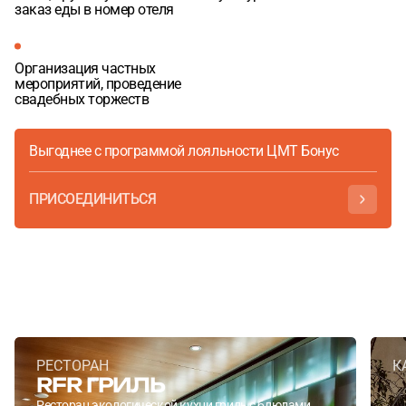
заказ еды в номер отеля
Организация частных
мероприятий, проведение
свадебных торжеств
Выгоднее с программой лояльности ЦМТ Бонус
ПРИСОЕДИНИТЬСЯ
РЕСТОРАН
К
RFR ГРИЛЬ
Ресторан экологической кухни гриль с блюдами