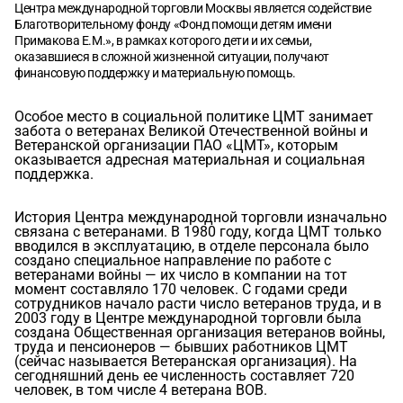
Центра международной торговли Москвы является содействие
Благотворительному фонду «Фонд помощи детям имени
Примакова Е.М.», в рамках которого дети и их семьи,
оказавшиеся в сложной жизненной ситуации, получают
финансовую поддержку и материальную помощь.
Особое место в социальной политике ЦМТ занимает
забота о ветеранах Великой Отечественной войны и
Ветеранской организации ПАО «ЦМТ», которым
оказывается адресная материальная и социальная
поддержка.
История Центра международной торговли изначально
связана с ветеранами. В 1980 году, когда ЦМТ только
вводился в эксплуатацию, в отделе персонала было
создано специальное направление по работе с
ветеранами войны — их число в компании на тот
момент составляло 170 человек. С годами среди
сотрудников начало расти число ветеранов труда, и в
2003 году в Центре международной торговли была
создана Общественная организация ветеранов войны,
труда и пенсионеров — бывших работников ЦМТ
(сейчас называется Ветеранская организация). На
сегодняшний день ее численность составляет 720
человек, в том числе 4 ветерана ВОВ.