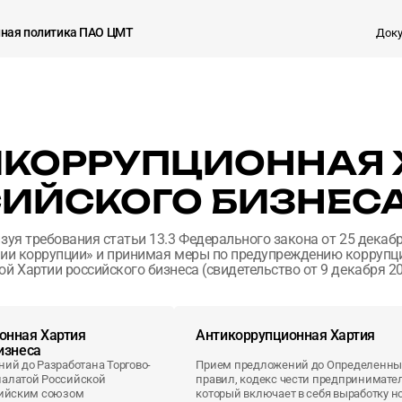
ная политика ПАО ЦМТ
Доку
КОРРУПЦИОННАЯ 
ИЙСКОГО БИЗНЕС
зуя требования статьи 13.3 Федерального закона от 25 декаб
ии коррупции» и принимая меры по предупреждению коррупци
й Хартии российского бизнеса (свидетельство от 9 декабря 2
онная Хартия
Антикоррупционная Хартия
изнеса
ий до Разработана Торгово-
Прием предложений до Определенны
алатой Российской
правил, кодекс чести предпринимател
сийским союзом
который включает в себя выработку н