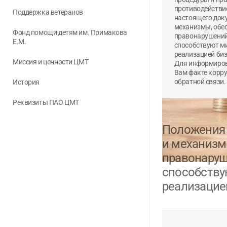
противодействи
Согласен с
Согласен с
политикой конфиденциальности
политикой конфиденциальности
Поддержка ветеранов
настоящего док
механизмы, обе
ОТПРАВИТЬ
ОТПРАВИТЬ
Фонд помощи детям им. Примакова
правонарушений 
Е.М.
способствуют м
реализацией биз
Миссия и ценности ЦМТ
Для информиров
Вам факте корр
обратной связи.
История
Реквизиты ПАО ЦМТ
Положения 
и механизм
правонаруш
способству
реализацие