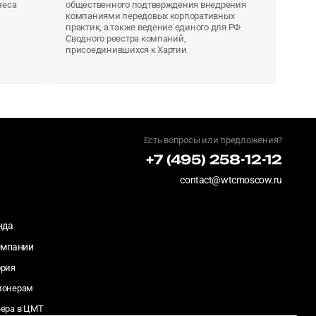
неса
общественного подтверждения внедрения
компаниями передовых корпоративных
практик, а также ведение единого для РФ
Сводного реестра компаний,
присоединившихся к Хартии
Есть вопросы или предложения?
+7 (495) 258-12-12
contact@wtcmoscow.ru
нда
омпании
ория
ионерам
ьера в ЦМТ