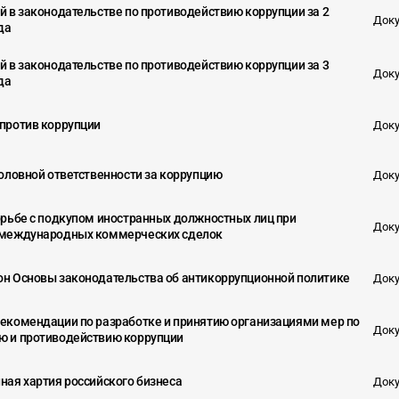
й в законодательстве по противодействию коррупции за 2
Доку
да
й в законодательстве по противодействию коррупции за 3
Доку
да
против коррупции
Доку
оловной ответственности за коррупцию
Доку
орьбе с подкупом иностранных должностных лиц при
Доку
 международных коммерческих сделок
н Основы законодательства об антикоррупционной политике
Доку
екомендации по разработке и принятию организациями мер по
Доку
 и противодействию коррупции
ная хартия российского бизнеса
Доку