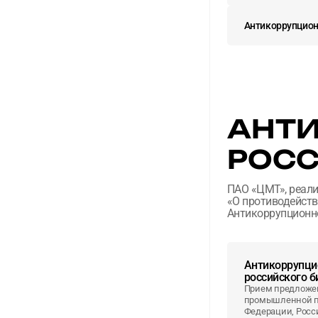
Антикоррупцион
АНТИ
РОСС
ПАО «ЦМТ», реали
«О противодейств
Антикоррупционно
Антикоррупци
российского б
Прием предложен
промышленной п
Федерации, Рос