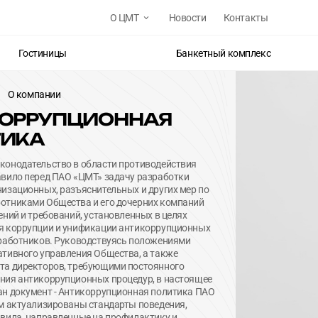
О ЦМТ
Новости
Контакты
Гостиницы
Банкетный комплекс
О компании
ОРРУПЦИОННАЯ
 СТРАНИЦУ?
ОВАТЬ
ТИКА
НЕТ
О ЦМТ
Прочие услуги
НЕТ
конодательство в области противодействия
О компании
Фитнес-центр
авило перед ПАО «ЦМТ» задачу разработки
изационных, разъяснительных и других мер по
История
Размещение рекламы
отниками Общества и его дочерних компаний
ений и требований, установленных в целях
Акционерам
Парковка
я коррупции и унификации антикоррупционных
 работников. Руководствуясь положениями
Карьера
Локации для съёмок
тивного управления Общества, а также
та директоров, требующими постоянного
Социальная ответственность
Подготовка документов
ния антикоррупционных процедур, в настоящее
ан документ - Антикоррупционная политика ПАО
Противодействие коррупции
Хранение шин и шиномонтаж
м актуализированы стандарты поведения,
вила, направленные на профилактику и