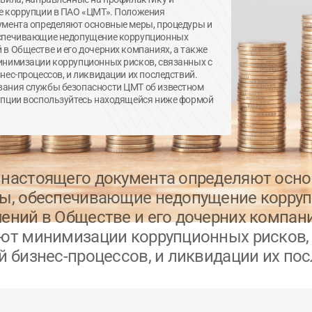
Другие услуги
е коррупции в ПАО «ЦМТ». Положения
умента определяют основные меры, процедуры и
спечивающие недопущение коррупционных
в Обществе и его дочерних компаниях, а также
инимизации коррупционных рисков, связанных с
нес-процессов, и ликвидации их последствий.
ания службы безопасности ЦМТ об известном
упции воспользуйтесь находящейся ниже формой
настоящего документа определяют осно
ы, обеспечивающие недопущение корру
ений в Обществе и его дочерних компани
ют минимизации коррупционных рисков,
й бизнес-процессов, и ликвидации их пос