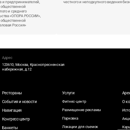
 и предпринимателей,
честного и неподкупного ведения биз
 общественной
лого и среднего
ьства «ОПОРА РОССИИ»,
 общественной
еловая Россия»
Адрес
123610, Москва, Краснопресненская
набережная, д.12
Рестораны
Услуги
Аре
События и новости
Фитнес-центр
О к
Размещение рекламы
Навигация
Ист
Парковка
Акц
Конгресс-центр
Локации для съемок
Кар
Банкеты