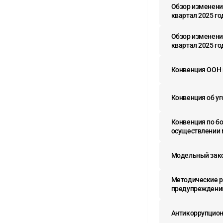
Обзор изменени
квартал 2025 го
Обзор изменени
квартал 2025 го
Конвенция ООН 
Конвенция об уг
Конвенция по б
осуществлении
Модельный зако
Методические р
предупреждению
Антикоррупцион