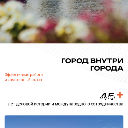
Согласен с
Согласен с
политикой конфиденциальности
политикой конфиденциальности
ОТПРАВИТЬ
ОТПРАВИТЬ
ГОРОД ВНУТРИ
ГОРОДА
Главная
О компании
Эффективная работа
и комфортный отдых
ОДИН ИЗ КРУПНЕЙШИХ
МНОГОПРОФИЛЬНЫХ
45
БИЗНЕС-ЦЕНТРОВ РОССИИ
лет деловой истории и международного сотрудничества