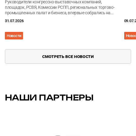
Руководители конгрессно-выставочных компаний,
площадок, РСВЯ, Комиссии РСПП, региональных торгово-
промышленных палат и бизнеса, впервые собрались на
площадке Комитета ТПП РФ для выработки путей
31.07.2026
09.07.
совместного развития.
Новости
Ново
СМОТРЕТЬ ВСЕ НОВОСТИ
НАШИ ПАРТНЕРЫ