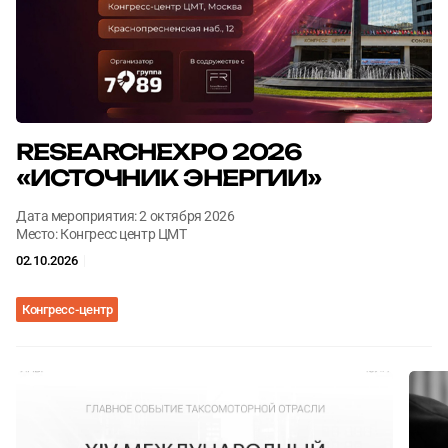
Согласен с
Согласен с
политикой конфиденциальности
политикой конфиденциальности
ОТПРАВИТЬ
ОТПРАВИТЬ
RESEARCHEXPO 2026
«ИСТОЧНИК ЭНЕРГИИ»
Дата мероприятия: 2 октября 2026
Место: Конгресс центр ЦМТ
02.10.2026
Конгресс-центр