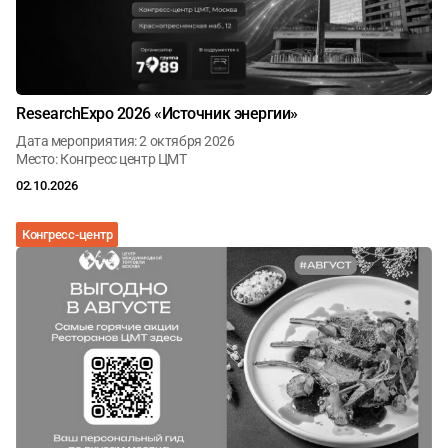
Январь
Февраль
Март
Апрель
Май
Июнь
Июль
Август
Сентябрь
ResearchExpo 2026 «Источник энергии»
Октябрь
Ноябрь
Декабрь
Дата мероприятия: 2 октября 2026
Место: Конгресс центр ЦМТ
02.10.2026
Конгресс-центр