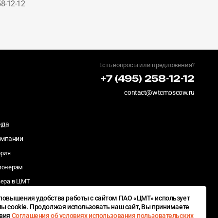
8-12-12
Есть вопросы или предложения?
+7 (495) 258-12-12
contact@wtcmoscow.ru
нда
омпании
ория
ионерам
ьера в ЦМТ
деры/закупки
повышения удобства работы с сайтом ПАО «ЦМТ» использует
ы cookie. Продолжая использовать наш сайт, Вы принимаете
иальная
овия
Соглашения об условиях использования пользовательских
тственность