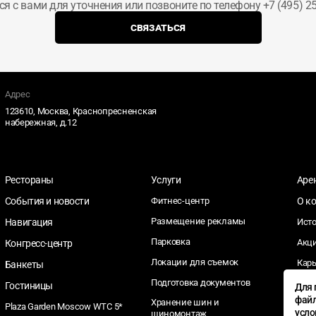
ся с вами для уточнения или позвоните по телефону +7 (495) 25
СВЯЗАТЬСЯ
Адрес
123610, Москва, Краснопресненская
набережная, д.12
Рестораны
Услуги
Аре
События и новости
Фитнес-центр
О к
Размещение рекламы
Навигация
Ист
Парковка
Акц
Конгресс-центр
Локации для съемок
Кар
Банкеты
Подготовка документов
Тен
Гостиницы
Для 
файл
Хранение шин и
Соц
Plaza Garden Moscow WTC 5*
усл
шиномонтаж
отве