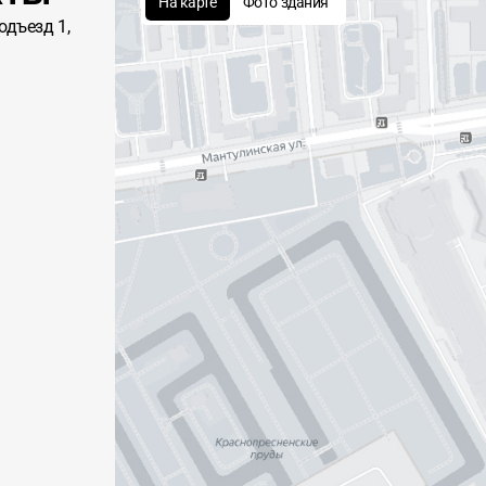
На карте
Фото здания
одъезд 1,