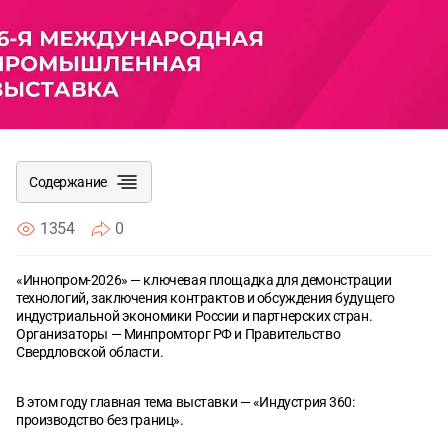
Согласен с
Согласен с
политикой конфиденциальности
политикой конфиденциальности
ОТПРАВИТЬ
ОТПРАВИТЬ
Содержание
1354
0
«Иннопром-2026» — ключевая площадка для демонстрации
Экономическое значение и влияние на ВВП
технологий, заключения контрактов и обсуждения будущего
индустриальной экономики России и партнерских стран.
Участники и география
Организаторы — Минпромторг РФ и Правительство
Свердловской области.
Деловая программа и форматы
В этом году главная тема выставки — «Индустрия 360:
Прогноз и ожидания 2026 года
производство без границ».