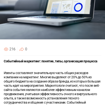
Согласен с
Согласен с
политикой конфиденциальности
политикой конфиденциальности
ОТПРАВИТЬ
ОТПРАВИТЬ
216
0
Событийный маркетинг: понятие, типы, организация процесса
Ивенты составляют значительную часть общих расходов
компании на маркетинг. Многие выделяют от 20% до 50% из
общего бюджета на создание образа бренда, из которых большая
часть идет на мероприятия. Маркетологи считают, что после веб-
сайта события являются наиболее эффективным каналом
продвижения, учитывая эффективность очного и виртуального
опыта, а также возможность установления тесного
сотрудничества и общения с участниками. Событийный