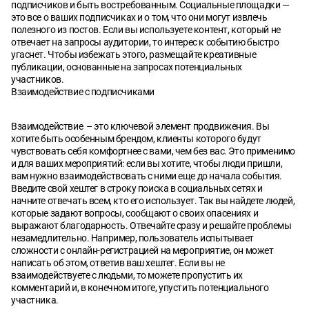
подписчиков и быть востребованным. Социальные площадки —
это все о ваших подписчиках и о том, что они могут извлечь
полезного из постов. Если вы используете контент, который не
отвечает на запросы аудитории, то интерес к событию быстро
угаснет. Чтобы избежать этого, размещайте креативные
публикации, основанные на запросах потенциальных
участников.
Взаимодействие с подписчиками
Взаимодействие – это ключевой элемент продвижения. Вы
хотите быть особенным брендом, клиенты которого будут
чувствовать себя комфортнее с вами, чем без вас. Это применимо
и для ваших мероприятий: если вы хотите, чтобы люди пришли,
вам нужно взаимодействовать с ними еще до начала события.
Введите свой хештег в строку поиска в социальных сетях и
начните отвечать всем, кто его использует. Так вы найдете людей,
которые задают вопросы, сообщают о своих опасениях и
выражают благодарность. Отвечайте сразу и решайте проблемы
незамедлительно. Например, пользователь испытывает
сложности с онлайн-регистрацией на мероприятие, он может
написать об этом, ответив ваш хештег. Если вы не
взаимодействуете с людьми, то можете пропустить их
комментарий и, в конечном итоге, упустить потенциального
участника.