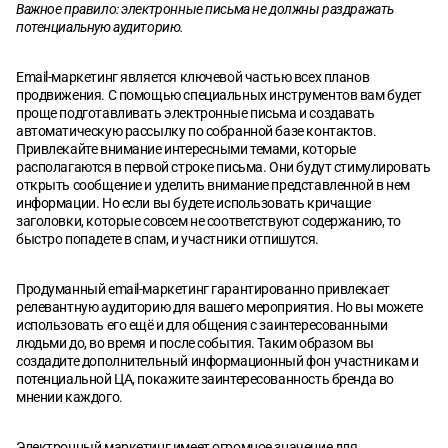
Важное правило: электронные письма не должны раздражать
потенциальную аудиторию.
Email-маркетинг является ключевой частью всех планов
продвижения. С помощью специальных инструментов вам будет
проще подготавливать электронные письма и создавать
автоматическую рассылку по собранной базе контактов.
Привлекайте внимание интересными темами, которые
располагаются в первой строке письма. Они будут стимулировать
открыть сообщение и уделить внимание представленной в нем
информации. Но если вы будете использовать кричащие
заголовки, которые совсем не соответствуют содержанию, то
быстро попадете в спам, и участники отпишутся.
Продуманный email-маркетинг гарантированно привлекает
релевантную аудиторию для вашего мероприятия. Но вы можете
использовать его ещё и для общения с заинтересованными
людьми до, во время и после события. Таким образом вы
создадите дополнительный информационный фон участникам и
потенциальной ЦА, покажите заинтересованность бренда во
мнении каждого.
Электронный маркетинг имеет огромное значение для