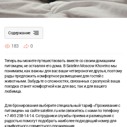
Согласен с
Согласен с
политикой конфиденциальности
политикой конфиденциальности
ОТПРАВИТЬ
ОТПРАВИТЬ
Содержание
183
0
Правила размещения с питомцами:
Теперь вы можете путешествовать вместе со своим домашним
питомцем, не оставляя его дома. В Satelinn Moscow Khovrino мы
понимаем, как важны для вас ваши четвероногие друзья, поэтому
рады предложить комфортное размещение для гостей с
животными. Забудьте о сложностях, связанных с разлукой: ваша
поездка станет комфортной как для вас, так и для вашего
любимца.
Для бронирования выберите специальный тариф «Проживание с
питомцем» на сайте
satelinn.ru
или свяжитесь с нами по телефону
+7 495 258-14-14. Сотрудники службы приема и размещения с
радостью помогут подобрать наиболее подходящий номер для
комфортного совместного проживания.