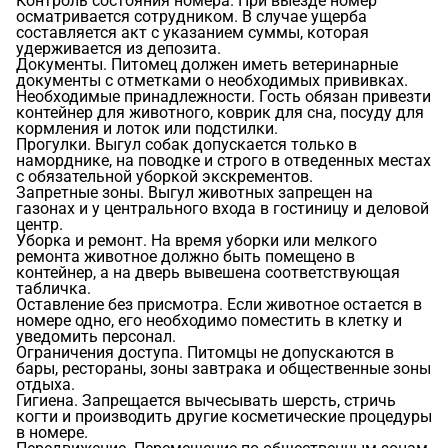
Контроль состояния номера. При выезде номер
осматривается сотрудником. В случае ущерба
составляется акт с указанием суммы, которая
удерживается из депозита.
Документы. Питомец должен иметь ветеринарные
документы с отметками о необходимых прививках.
Необходимые принадлежности. Гость обязан привезти
контейнер для животного, коврик для сна, посуду для
кормления и лоток или подстилки.
Прогулки. Выгул собак допускается только в
наморднике, на поводке и строго в отведенных местах
с обязательной уборкой экскрементов.
Запретные зоны. Выгул животных запрещен на
газонах и у центрального входа в гостиницу и деловой
центр.
Уборка и ремонт. На время уборки или мелкого
ремонта животное должно быть помещено в
контейнер, а на дверь вывешена соответствующая
табличка.
Оставление без присмотра. Если животное остается в
номере одно, его необходимо поместить в клетку и
уведомить персонал.
Ограничения доступа. Питомцы не допускаются в
бары, рестораны, зоны завтрака и общественные зоны
отдыха.
Гигиена. Запрещается вычесывать шерсть, стричь
когти и производить другие косметические процедуры
в номере.