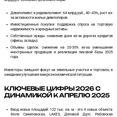
Офисные площади в Москве 2026
Девелопмент и редевелопмент: 64 млрд руб., 40–43%, рост из-
Большой Сити и Пресненский район - зона присутствия ЦМТ
за активности жилых девелоперов.
Москвы
Инвестиционные покупки: поддержка спроса на торговую
недвижимость и арендные активы.
Структура офисного рынка проекта Большой Сити, включая
Собственные нужды: снижение доли из-за дорогих кредитов
существующие и планируемые объекты:
(офисы, склады).
Офисы столицы – тренды 2026
Объемы сделок: снижение на 20-30% из-за уменьшения
иностранных продавцов и реализации пиковой базы 2025
года.
Выводы
Инвесторы смещают фокус на земельные участки и торговлю, в
ожидании улучшения макроэкономической ситуации.
КЛЮЧЕВЫЕ ЦИФРЫ 2026 С
ДИНАМИКОЙ К АПРЕЛЮ 2025
Ввод новых площадей: 122 тыс. кв. м - это 4 новых объекта:
Stone Савеловская, LAKES, Деловой Дуэт, Рябовская