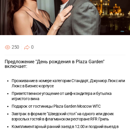
Согласен с
Согласен с
политикой конфиденциальности
политикой конфиденциальности
ОТПРАВИТЬ
ОТПРАВИТЬ
250
0
Предложение "День рождения в Plaza Garden"
включает:
Проживание в номере категории Стандарт, Джуниор Люкс или
Люкс в Бизнес-корпусе
Приветственное угощение от шеф-кондитера и бутылка
игристого вина
Подарок от гостиницы Plaza Garden Moscow WTC
Завтрак в формате "Шведский стол" на одного или двоих
взрослых гостей в флагманском ресторане RFR Гриль
Комплиментарный ранний заезд в 12.00 и поздний выезд в