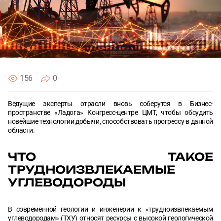
Согласен с
Согласен с
политикой конфиденциальности
политикой конфиденциальности
ОТПРАВИТЬ
ОТПРАВИТЬ
156
0
Ведущие эксперты отрасли вновь соберутся в Бизнес-
пространстве «Ладога» Конгресс-центре ЦМТ, чтобы обсудить
новейшие технологии добычи, способствовать прогрессу в данной
области.
ЧТО ТАКОЕ
ТРУДНОИЗВЛЕКАЕМЫЕ
УГЛЕВОДОРОДЫ
В современной геологии и инженерии к «трудноизвлекаемым
углеводородам» (ТХУ) относят ресурсы с высокой геологической