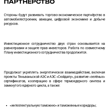
ПАРТНЁРСТВО
Стороны будут развивать торгово-экономическое партнёрство в
автомобилестроении, авиации, цифровой экономике и добыче
ресурсов.
Инвестиционное сотрудничество двух стран основывается на
равноправии и защите прав инвесторов. Работа по совместному
Плану инвестиционного сотрудничества продолжится.
Продолжат укреплять энергетическое взаимодействие, включая
проекты Тяньваньской АЭС и АЭС «Сюйдапу», развитие «зелёных»
сертификатов, кооперацию в сфере термоядерного синтеза и
замкнутого ядерного цикла, а также:
«интеллектуальную таможню» и таможенные коридоры;