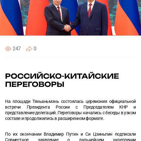
Согласен с
Согласен с
политикой конфиденциальности
политикой конфиденциальности
ОТПРАВИТЬ
ОТПРАВИТЬ
247
0
РОССИЙСКО-КИТАЙСКИЕ
ПЕРЕГОВОРЫ
На площади Тяньаньмэнь состоялась церемония официальной
встречи Президента России с Председателем КНР и
представление делегаций. Переговоры начались с беседы в узком
составе и продолжились в расширенном формате.
По их окончании Владимир Путин и Си Цзиньпин подписали
Совместное заявление о дальнейшем укреплении