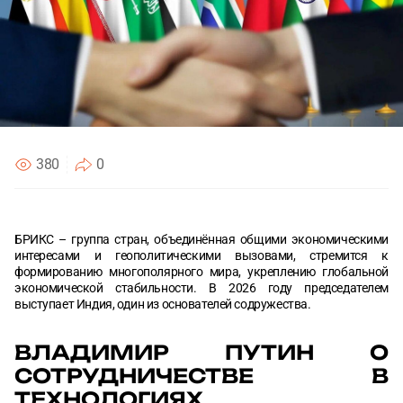
Согласен с
Согласен с
политикой конфиденциальности
политикой конфиденциальности
ОТПРАВИТЬ
ОТПРАВИТЬ
380
0
БРИКС – группа стран, объединённая общими экономическими
интересами и геополитическими вызовами, стремится к
формированию многополярного мира, укреплению глобальной
экономической стабильности. В 2026 году председателем
выступает Индия, один из основателей содружества.
ВЛАДИМИР ПУТИН О
СОТРУДНИЧЕСТВЕ В
ТЕХНОЛОГИЯХ