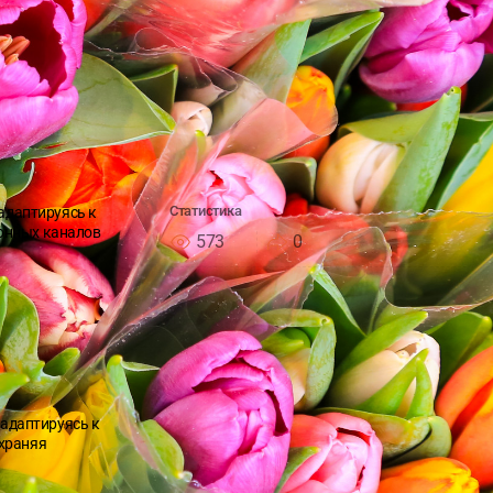
Статистика
адаптируясь к
онных каналов
573
0
 адаптируясь к
храняя