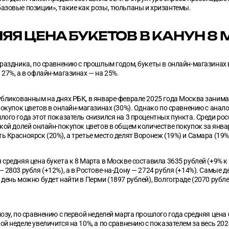
азовые позиции», такие как розы, тюльпаны и хризантемы.
ЯЯ ЦЕНА БУКЕТОВ В КАНУН 8
раздника, по сравнению с прошлым годом, букеты в онлайн-магазинах 
27%, а в офлайн-магазинах — на 25%.
убликованным на днях РБК, в январе-феврале 2025 года Москва занима
покупок цветов в онлайн-магазинах (30%). Однако по сравнению с ана
ого года этот показатель снизился на 3 процентных пункта. Среди ро
кой долей онлайн-покупок цветов в общем количестве покупок за янва
 Красноярск (20%), а третье место делят Воронеж (19%) и Самара (19%
средняя цена букета к 8 Марта в Москве составила 3635 рублей (+9% к 2
 2803 рубля (+12%), а в Ростове-на-Дону — 2724 рубля (+14%). Самые 
день можно будет найти в Перми (1897 рублей), Волгограде (2070 рубле
озу, по сравнению с первой неделей марта прошлого года средняя цена 
й неделе увеличится на 10%, а по сравнению с показателем за весь 2024