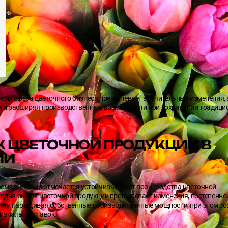
Другие услуги
емя сфера цветочного бизнеса претерпевает значительные изменения, 
 и расширяя производственные возможности при сохранении традици
 ЦВЕТОЧНОЙ ПРОДУКЦИИ В
ИИ
емя в России отмечается устойчивый рост производства цветочной
одня рынок цветочной продукции претерпевает изменения, постепенно
м и наращивая собственные производственные мощности, при этом со
каналы поставок.