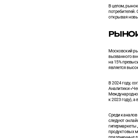
В целом, рыно
потребителей. 
открывая новы
РЫНОК
Московский ры
вызванного вне
на 15% превыси
является высо
В 2024 году, с
Аналитики «Чек
Международном
к 2023 году), а
Среди каналов
следуют онлайн
гипермаркеты 
продуктовых м
праздничные дн