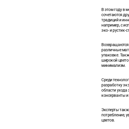
В этом году в 
сочетаются дру
традиций и инн
например, с ис
эко- и рустик-с
Возвращаются 
различные мате
упаковке. Так
широкой цвето
минимализм.
Среди техноло
разработку эк
области ухода
консерванты и
Эксперты такж
потребление, 
цветов.