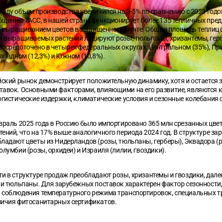
году объем производства увеличился на 3-5% по сравнению с 2023 годо
бщению ТАСС, в нашей стране функционирует более 135 тепличных пред
выращиванием цветов в защищенном грунте. Общая площадь теплиц с
ди выращиваемых растений лидируют розы, тюльпаны, хризантемы, герб
сосредоточено в четырех федеральных округах: Центральном (35%), П
Западном (12,3%) и Южном (10,8%).
йский рынок демонстрирует положительную динамику, хотя и остается
тавок. Основными факторами, влияющими на его развитие, являются 
огистические издержки, климатические условия и сезонные колебания 
враль 2025 года в Россию было импортировано 365 млн срезанных цвет
ений, что на 17% выше аналогичного периода 2024 год. В структуре з
ладают цветы из Нидерландов (розы, тюльпаны, герберы), Эквадора (
олумбии (розы, орхидеи) и Израиля (лилии, гвоздики).
и в структуре продаж преобладают розы, хризантемы и гвоздики, дале
 и тюльпаны. Для зарубежных поставок характерен фактор сезонности,
 соблюдения температурного режима транспортировок, специальных т
личия фитосанитарных сертификатов.