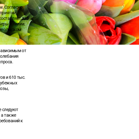
м. Согласно
приятий,
оставляет 325
еры и лилии.
риволжском
 зависимым от
колебания
спроса.
ов и 610 тыс.
арубежных
розы,
е следуют
 а также
ребований к