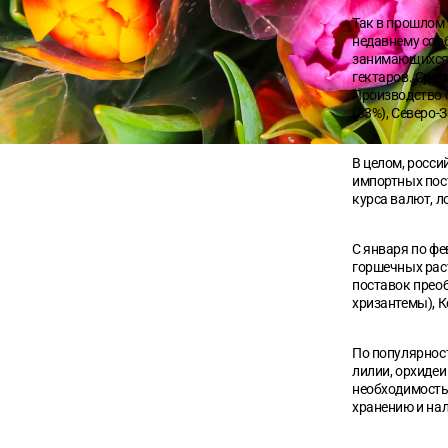
Так в прошлом 
недавнему соо
занимающихся 
гектаров. Сре
Производство 
(33%), Северо-
В целом, росси
импортных пос
курса валют, л
С января по фе
горшечных раст
поставок преоб
хризантемы), К
По популярност
лилии, орхидеи
необходимость
хранению и на