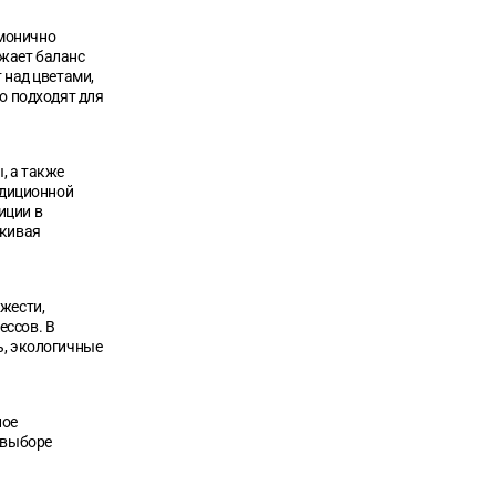
рмонично
ажает баланс
 над цветами,
о подходят для
, а также
адиционной
иции в
ркивая
жести,
ессов. В
ь, экологичные
ное
 выборе