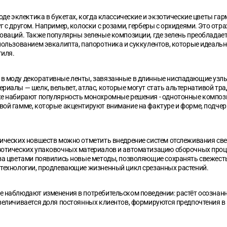
моде эклектика в букетах, когда классические и экзотические цветы га
г с другом. Например, колоски с розами, герберы с орхидеями. Это отр
оваций. Также популярны зеленые композиции, где зелень преобладает
пользованием эвкалипта, папоротника и суккулентов, которые идеальн
тиля.
в моду декоративные ленты, завязанные в длинные ниспадающие узлы
риалы — шелк, вельвет, атлас, которые могут стать альтернативой тр
же набирают популярность монохромные решения - однотонные композ
вой гамме, которые акцентируют внимание на фактуре и форме, подче
гических новшеств можно отметить внедрение систем отслеживания све
зотических упаковочных материалов и автоматизацию сборочных проц
 за цветами появились новые методы, позволяющие сохранять свежест
 технологии, продлевающие жизненный цикл срезанных растений.
е наблюдают изменения в потребительском поведении: растёт осознан
увеличивается доля постоянных клиентов, формируются предпочтения в