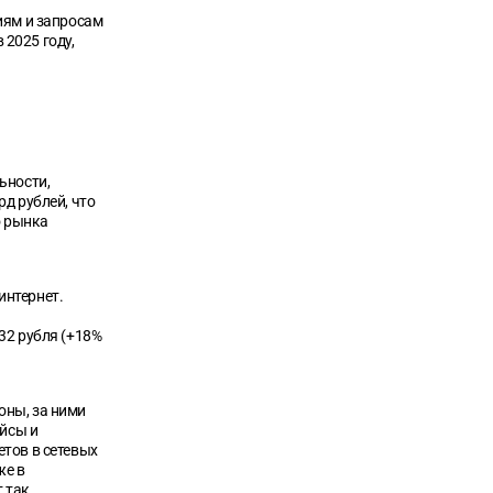
иям и запросам
 2025 году,
ьности,
д рублей, что
о рынка
интернет.
32 рубля (+18%
оны, за ними
ейсы и
тов в сетевых
же в
 так