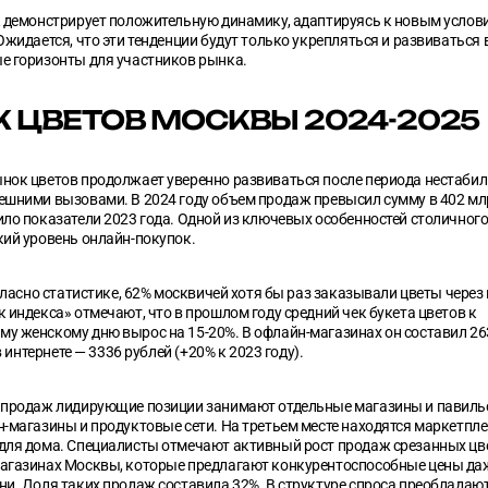
к демонстрирует положительную динамику, адаптируясь к новым услов
Ожидается, что эти тенденции будут только укрепляться и развиваться в
е горизонты для участников рынка.
 ЦВЕТОВ МОСКВЫ 2024-2025
нок цветов продолжает уверенно развиваться после периода нестабил
шними вызовами. В 2024 году объем продаж превысил сумму в 402 млр
ло показатели 2023 года. Одной из ключевых особенностей столичног
кий уровень онлайн-покупок.
огласно статистике, 62% москвичей хотя бы раз заказывали цветы через 
 индекса» отмечают, что в прошлом году средний чек букета цветов к
у женскому дню вырос на 15-20%. В офлайн-магазинах он составил 26
 в интернете — 3336 рублей (+20% к 2023 году).
 продаж лидирующие позиции занимают отдельные магазины и павиль
-магазины и продуктовые сети. На третьем месте находятся маркетпл
для дома. Специалисты отмечают активный рост продаж срезанных цве
агазинах Москвы, которые предлагают конкурентоспособные цены да
и. Доля таких продаж составила 32%. В структуре спроса преобладают