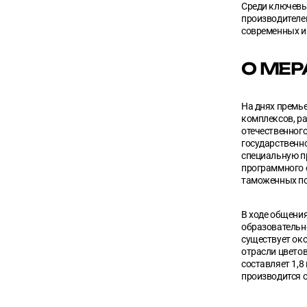
Среди ключевых
производителей
современных и
О МЕР
На днях премь
комплексов, ра
отечественног
государственн
специальную пр
программного 
таможенных по
В ходе общени
образовательно
существует око
отрасли цветов
составляет 1,8
производится 