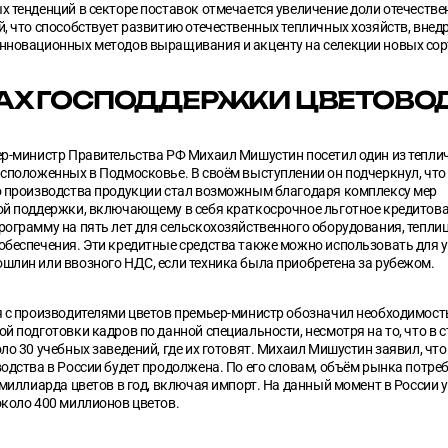
 тенденций в секторе поставок отмечается увеличение доли отечеств
, что способствует развитию отечественных тепличных хозяйств, вне
нновационных методов выращивания и акценту на селекции новых сор
АХ ГОСПОДДЕРЖКИ ЦВЕТОВО
ер-министр Правительства РФ Михаил Мишустин посетил один из тепли
сположенных в Подмосковье. В своём выступлении он подчеркнул, что
о производства продукции стал возможным благодаря комплексу мер
ой поддержки, включающему в себя краткосрочное льготное кредитова
ограмму на пять лет для сельскохозяйственного оборудования, теплиц
обеспечения. Эти кредитные средства также можно использовать для 
шлин или ввозного НДС, если техника была приобретена за рубежом.
я с производителями цветов премьер-министр обозначил необходимост
й подготовки кадров по данной специальности, несмотря на то, что в 
ло 30 учебных заведений, где их готовят. Михаил Мишустин заявил, чт
одства в России будет продолжена. По его словам, объём рынка потреб
 миллиарда цветов в год, включая импорт. На данный момент в России 
около 400 миллионов цветов.