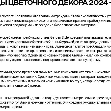
Ы ЦВЕТОЧНОГО ДЕКОРА 2024 
 эксперты заявляли, что главными трендами стала экологичность и ус
сь в активном внедрении экологически чистых практик в работу, мини
паковки продавцами и переходе на биоразлагаемые материалы.
декоре букетов преобладал стиль Garden Style, который подчеркивал ест
кеты имитировали небрежно собранный урожай, сочетая традиционные
иды с использованием диких трав. В цветовой палитре преобладали яр
тенки: оранжевые, ярко-розовые и интенсивные зеленые, которые отр
зненную энергию. Одним из основных трендов был минимализм компо
расоту отдельных цветов и подчеркивал их естественную форму.
веточный декор претерпел значительные изменения, отражающие новые 
ребительском поведении. Среди них можно выделить контрастные комп
ыми сочетаниями и смелыми комбинациями текстур, которые создают
запоминающихся букетов.
нных мероприятий идеально подойдут пастельные решения с преобла
ых, светло-голубых и кремовых оттенков. Они создают эмоциональный 
 умиротворения.