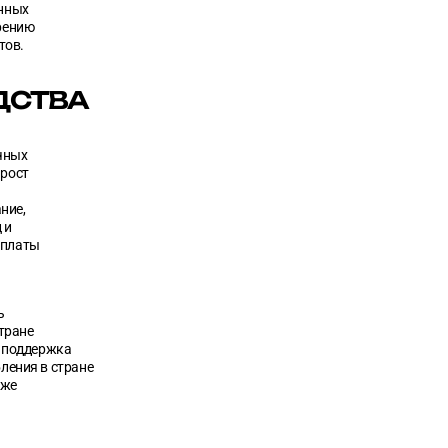
енных
дрению
тов.
ДСТВА
чных
 рост
ние,
 и
уплаты
ь
стране
о поддержка
ления в стране
уже