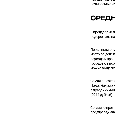
называемые «б
СРЕДН
В преддверии п
подорожали на 
По данным, оп
место по доле 
периодом прошл
городов с высо
можно выделить
Самая высокая 
Новосибирске —
в праздничный 
(2014 рублей).
Согласно прогн
предпразднично