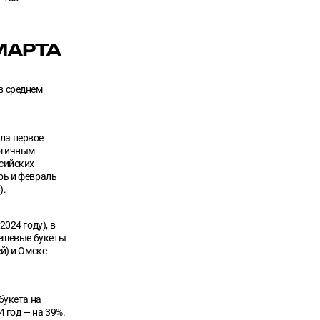
 МАРТА
в среднем
ла первое
логичным
ссийских
рь и февраль
).
024 году), в
дешевые букеты
й) и Омске
букета на
 год — на 39%.