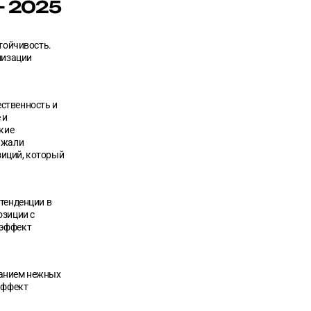
– 2025
тойчивость.
мизации
ественность и
 и
кие
ажали
зиций, который
тенденции в
озиции с
 эффект
данием нежных
эффект