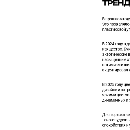
ТРЕНД
В прошлом году
Это проявляло
пластиковой у
В 2024 году в 
изящество. Бу
экзотические в
насыщенные от
оптимизм и жи
акцентировал к
В 2025 году ц
дизайне и пот
яркими цветов
динамичных и 
Для торжестве
тонов: пудров
спокойствия и