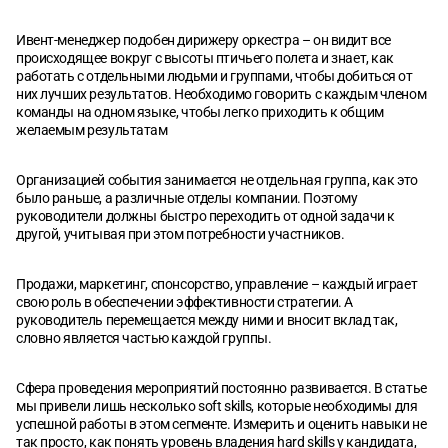
Ивент-менеджер подобен дирижеру оркестра – он видит все
происходящее вокруг с высоты птичьего полета и знает, как
работать с отдельными людьми и группами, чтобы добиться от
них лучших результатов. Необходимо говорить с каждым членом
команды на одном языке, чтобы легко приходить к общим
желаемым результатам
Организацией события занимается не отдельная группа, как это
было раньше, а различные отделы компании. Поэтому
руководители должны быстро переходить от одной задачи к
другой, учитывая при этом потребности участников.
Продажи, маркетинг, спонсорство, управление – каждый играет
свою роль в обеспечении эффективности стратегии. А
руководитель перемещается между ними и вносит вклад так,
словно является частью каждой группы.
Сфера проведения мероприятий постоянно развивается. В статье
мы привели лишь несколько soft skills, которые необходимы для
успешной работы в этом сегменте. Измерить и оценить навыки не
так просто, как понять уровень владения hard skills у кандидата,