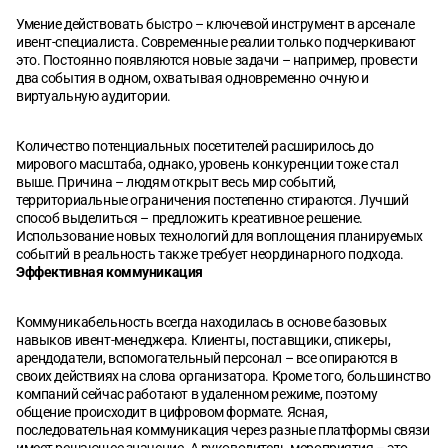
Умение действовать быстро – ключевой инструмент в арсенале
ивент-специалиста. Современные реалии только подчеркивают
это. Постоянно появляются новые задачи – например, провести
два события в одном, охватывая одновременно очную и
виртуальную аудитории.
Количество потенциальных посетителей расширилось до
мирового масштаба, однако, уровень конкуренции тоже стал
выше. Причина – людям открыт весь мир событий,
территориальные ограничения постепенно стираются. Лучший
способ выделиться – предложить креативное решение.
Использование новых технологий для воплощения планируемых
событий в реальность также требует неординарного подхода.
Эффективная коммуникация
Коммуникабельность всегда находилась в основе базовых
навыков ивент-менеджера. Клиенты, поставщики, спикеры,
арендодатели, вспомогательный персонал – все опираются в
своих действиях на слова организатора. Кроме того, большинство
компаний сейчас работают в удаленном режиме, поэтому
общение происходит в цифровом формате. Ясная,
последовательная коммуникация через разные платформы связи