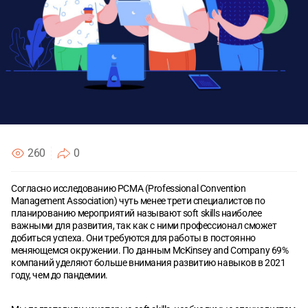
Согласен с
Согласен с
политикой конфиденциальности
политикой конфиденциальности
ОТПРАВИТЬ
ОТПРАВИТЬ
260
0
Согласно исследованию PCMA (Professional Convention
Management Association) чуть менее трети специалистов по
планированию мероприятий называют soft skills наиболее
важными для развития, так как с ними профессионал сможет
добиться успеха. Они требуются для работы в постоянно
меняющемся окружении. По данным McKinsey and Company 69%
компаний уделяют больше внимания развитию навыков в 2021
году, чем до пандемии.