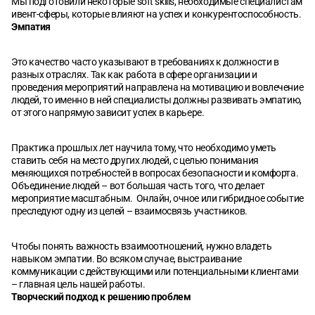
Мы подготовили некоторые soft skills, необходимые специалистам
ивент-сферы, которые влияют на успех и конкурентоспособность.
Эмпатия
Это качество часто указывают в требованиях к должности в
разных отраслях. Так как работа в сфере организации и
проведения мероприятий направлена на мотивацию и вовлечение
людей, то именно в ней специалисты должны развивать эмпатию,
от этого напрямую зависит успех в карьере.
Практика прошлых лет научила тому, что необходимо уметь
ставить себя на место других людей, с целью понимания
меняющихся потребностей в вопросах безопасности и комфорта.
Объединение людей – вот большая часть того, что делает
мероприятие масштабным. Онлайн, очное или гибридное событие
преследуют одну из целей – взаимосвязь участников.
Чтобы понять важность взаимоотношений, нужно владеть
навыком эмпатии. Во всяком случае, выстраивание
коммуникации с действующими или потенциальными клиентами
– главная цель нашей работы.
Творческий подход к решению проблем