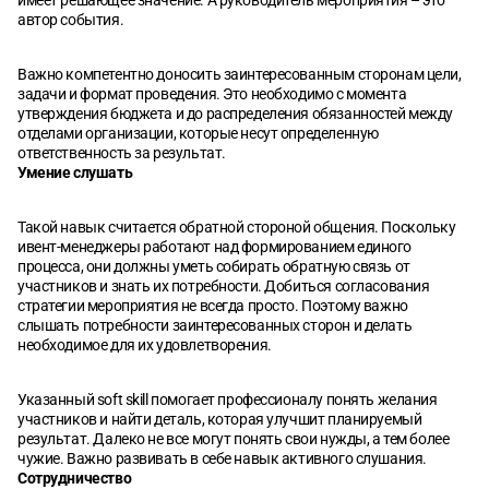
имеет решающее значение. А руководитель мероприятия – это
автор события.
Важно компетентно доносить заинтересованным сторонам цели,
задачи и формат проведения. Это необходимо с момента
утверждения бюджета и до распределения обязанностей между
отделами организации, которые несут определенную
ответственность за результат.
Умение слушать
Такой навык считается обратной стороной общения. Поскольку
ивент-менеджеры работают над формированием единого
процесса, они должны уметь собирать обратную связь от
участников и знать их потребности. Добиться согласования
стратегии мероприятия не всегда просто. Поэтому важно
слышать потребности заинтересованных сторон и делать
необходимое для их удовлетворения.
Указанный soft skill помогает профессионалу понять желания
участников и найти деталь, которая улучшит планируемый
результат. Далеко не все могут понять свои нужды, а тем более
чужие. Важно развивать в себе навык активного слушания.
Сотрудничество