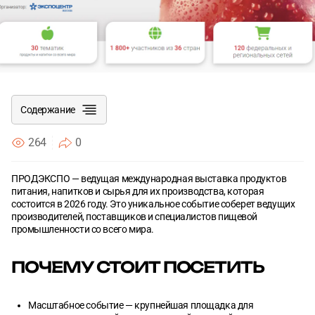
Согласен с
Согласен с
политикой конфиденциальности
политикой конфиденциальности
ОТПРАВИТЬ
ОТПРАВИТЬ
Содержание
264
0
ПРОДЭКСПО — ведущая международная выставка продуктов
Почему стоит посетить
питания, напитков и сырья для их производства, которая
состоится в 2026 году. Это уникальное событие соберет ведущих
Основные разделы выставки
производителей, поставщиков и специалистов пищевой
промышленности со всего мира.
Целевая аудитория
ПОЧЕМУ СТОИТ ПОСЕТИТЬ
Ожидаемые результаты
Масштабное событие — крупнейшая площадка для