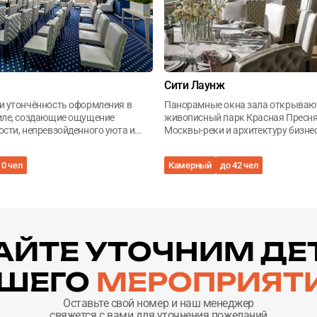
Сити Лаунж
и утончённость оформления в
Панорамные окна зала открываю
иле, создающие ощущение
живописный парк Красная Пресня
сти, непревзойденного уюта и
Москвы-реки и архитектуру бизне
Москва-Сити
10 чел
Камерный
до 42 чел
АЙТЕ УТОЧНИМ ДЕ
ШЕГО
МЕРОПРИЯТ
Оставьте свой номер и наш менеджер
свяжется с вами для уточнения пожеланий