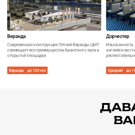
Веранда
Дорчестер
Cовременная конструкция Летней Веранды ЦМТ
Изысканность 
совмещает все преимущества банкетного зала и
английском ст
открытой площадки
респектабельно
комфорта
Веранда
до 120 чел
Средний
до 1
ДАВ
ВА