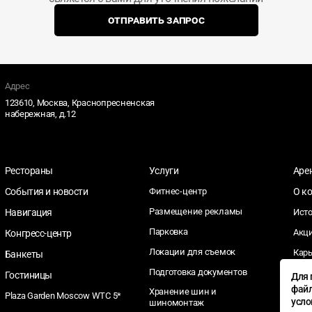
ОТПРАВИТЬ ЗАПРОС
Адрес
123610, Москва, Краснопресненская
набережная, д.12
Рестораны
Услуги
Аре
События и новости
Фитнес-центр
О к
Размещение рекламы
Навигация
Ист
Парковка
Акц
Конгресс-центр
Локации для съемок
Кар
Банкеты
Подготовка документов
Тен
Гостиницы
Для 
файл
Хранение шин и
Соц
Plaza Garden Moscow WTC 5*
усл
шиномонтаж
отве