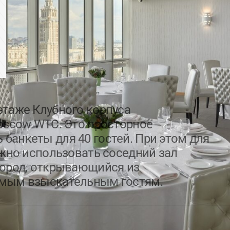
Другие услуги
этаже Клубного корпуса
Moscow WTC. Это просторное
банкеты для 40 гостей. При этом для
ожно использовать соседний зал
город, открывающийся из
амым взыскательным гостям.