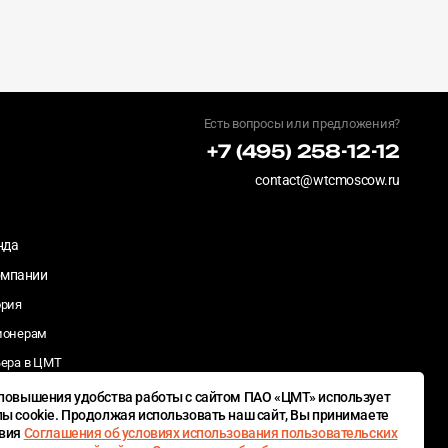
Есть вопросы или предложения?
+7 (495) 258-12-12
contact@wtcmoscow.ru
нда
омпании
ория
ионерам
ьера в ЦМТ
деры/закупки
повышения удобства работы с сайтом ПАО «ЦМТ» использует
ы cookie. Продолжая использовать наш сайт, Вы принимаете
иальная
овия
Соглашения об условиях использования пользовательских
тственность