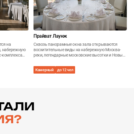
Прайват Лаунж
тся на
Сквозь панорамные окна зала открываются
, набережную
восхитительные виды на набережную Москва-
с-комплекса
реки, легендарные московские высотки и Новый
Арбат
Камерный
до 12 чел
ТАЛИ
ИЯ?