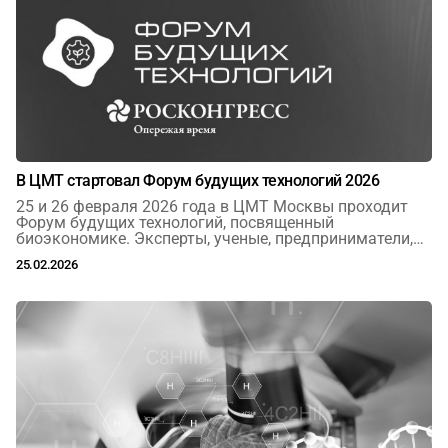
В ЦМТ стартовал Форум будущих технологий 2026
25 и 26 февраля 2026 года в ЦМТ Москвы проходит
Форум будущих технологий, посвященный
биоэкономике. Эксперты, ученые, предприниматели,
представители власти собираются здесь, чтобы
25.02.2026
обозначить векторы технологического лидерства
России.