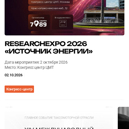
Согласен с
Согласен с
политикой конфиденциальности
политикой конфиденциальности
ОТПРАВИТЬ
ОТПРАВИТЬ
RESEARCHEXPO 2026
«ИСТОЧНИК ЭНЕРГИИ»
Дата мероприятия: 2 октября 2026
Место: Конгресс центр ЦМТ
02.10.2026
Конгресс-центр