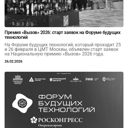
Январь
Февраль
Март
Аналитика
Апрель
Май
Июнь
Актуальное
Июль
Август
Сентябрь
Международное обозрение
Премия «Вызов» 2026: старт заявок на Форуме будущих
Октябрь
Ноябрь
Декабрь
технологий
Мнения
На Форуме будущих технологий, который проходит 25
и 26 февраля в ЦМТ Москвы, объявлен старт заявок
Социальная среда
на Национальную премию «Вызов» 2026 года.
Рестораны ЦМТ
26.02.2026
Банкетный комплекс ЦМТ
Конгресс-центр