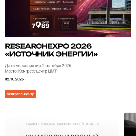
Согласен с
Согласен с
политикой конфиденциальности
политикой конфиденциальности
ОТПРАВИТЬ
ОТПРАВИТЬ
RESEARCHEXPO 2026
«ИСТОЧНИК ЭНЕРГИИ»
Дата мероприятия: 2 октября 2026
Место: Конгресс центр ЦМТ
02.10.2026
Конгресс-центр