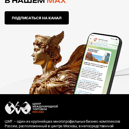
В НАШЕМ
MAX
Январь
Февраль
Март
Аналитика
Апрель
Май
Июнь
Актуальное
ПОДПИСАТЬСЯ НА КАНАЛ
Июль
Август
Сентябрь
Международное обозрение
Октябрь
Ноябрь
Декабрь
Мнения
Социальная среда
Рестораны ЦМТ
Банкетный комплекс ЦМТ
Конгресс-центр
ЦМТ – один из крупнейших многопрофильных бизнес-комплексов
России, расположенный в центре Москвы, в непосредственной