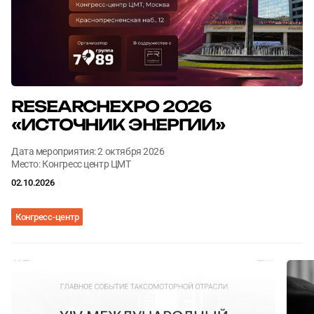
Согласен с
Согласен с
политикой конфиденциальности
политикой конфиденциальности
ОТПРАВИТЬ
ОТПРАВИТЬ
RESEARCHEXPO 2026
«ИСТОЧНИК ЭНЕРГИИ»
Дата мероприятия: 2 октября 2026
Место: Конгресс центр ЦМТ
02.10.2026
Конгресс-центр