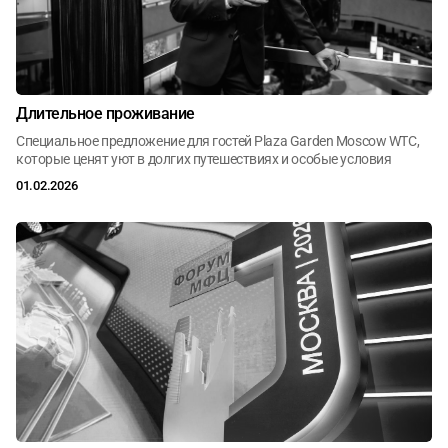
Январь
Февраль
Март
Аналитика
Апрель
Май
Июнь
Актуальное
Июль
Август
Сентябрь
Международное обозрение
Длительное проживание
Октябрь
Ноябрь
Декабрь
Мнения
Специальное предложение для гостей Plaza Garden Moscow WTC,
которые ценят уют в долгих путешествиях и особые условия
Социальная среда
01.02.2026
Рестораны ЦМТ
Банкетный комплекс ЦМТ
Конгресс-центр